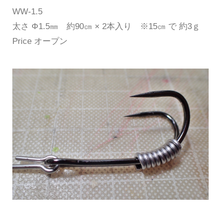
WW-1.5
太さ Φ1.5㎜ 約90㎝ × 2本入り ※15㎝ で 約3ｇ
Price オープン