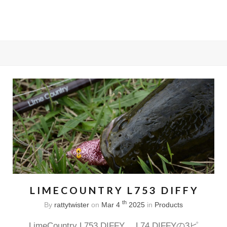
LIMECOUNTRY L753 DIFFY
th
By
rattytwister
on
Mar 4
2025
in
Products
LimeCountry L753 DIFFY。 L74 DIFFYの3ピ