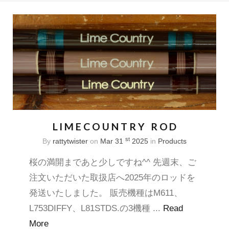
LIMECOUNTRY ROD
st
By
rattytwister
on
Mar 31
2025
in
Products
桜の満開まであと少しですね^^ 先週末、ご
注文いただいた取扱店へ2025年のロッドを
発送いたしました。 販売機種はM611、
L753DIFFY、L81STDS.の3機種 ...
Read
More