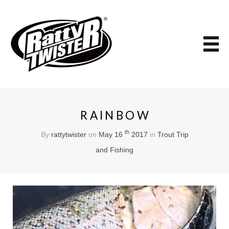
RAINBOW
th
By
rattytwister
on
May 16
2017
in
Trout Trip
and Fishing